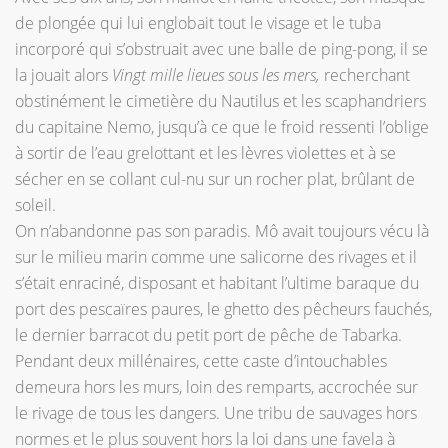
de plongée qui lui englobait tout le visage et le tuba
incorporé qui s’obstruait avec une balle de ping-pong, il se
la jouait alors
Vingt mille lieues sous les mers,
recherchant
obstinément le cimetière du Nautilus et les scaphandriers
du capitaine Nemo, jusqu’à ce que le froid ressenti l’oblige
à sortir de l’eau grelottant et les lèvres violettes et à se
sécher en se collant cul-nu sur un rocher plat, brûlant de
soleil.
On n’abandonne pas son paradis. Mô avait toujours vécu là
sur le milieu marin comme une salicorne des rivages et il
s’était enraciné, disposant et habitant l’ultime baraque du
port des pescaïres paures, le ghetto des pêcheurs fauchés,
le dernier barracot du petit port de pêche de Tabarka.
Pendant deux millénaires, cette caste d’intouchables
demeura hors les murs, loin des remparts, accrochée sur
le rivage de tous les dangers. Une tribu de sauvages hors
normes et le plus souvent hors la loi dans une favela à