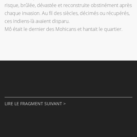
risque, brûlée, dévastée et reconstruite obstinément après
chaque invasion. Au fil des siècles, décimés ou récupérés,
ces indiens-là avaient disparu.
Mô était le dernier des Mohicans et hantait le quartier.
LIRE LE FRAGMENT SUIVANT >