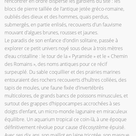
rencontrer en ordre dispersé les gardiens du site : les
blocs de pierre taillée de l’antique jetée gréco-romaine,
oubliés des dieux et des hommes, quais perdus,
submergés, en partie enlisés, recouverts d’un fauvisme
mouvant d’algues brunes, rousses et jaunes.
Le paradis de son enfance d’ondin solitaire, passée à
explorer ce petit univers noyé sous deux à trois mètres
d’eau cristalline : le tour de la « Pyramide » et le « Chemin
des Romains », des noms antiques pour ce récif
surpeuplé. Du sable coquillier et des prairies marines
entouraient des rochers recouverts d’huîtres collées, des
tapis de moules, une faune fixée d’invertébrés
multicolores, de grands bancs de poissons minuscules, et
surtout des grappes d’hippocampes accrochées à ses
doigts d’enfant, un micro-monde lagunaire en miraculeux
équilibre. Un aquarium tropical ce coin-là, à une époque
définitivement révolue pour cause d’écosystème épuisé.
Avec ses dix ans, son maillot en laine tricotée, son masque