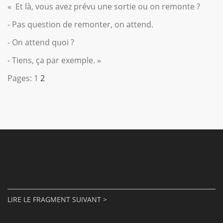
« Et là, vous avez prévu une sortie ou on remonte ?
- Pas question de remonter, on attend.
- On attend quoi ?
- Tiens, ça par exemple. »
Pages: 1
2
LIRE LE FRAGMENT SUIVANT >